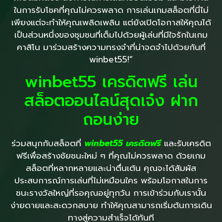
ในการรับโชคที่คุณไม่ควรพลาด การเล่นเกมสล็อตที่นี่ไม่
เพียงแต่จะทำให้คุณเพลิดเพลิน แต่ยังเปิดโอกาสให้คุณได้
เป็นส่วนหนึ่งของชุมชนที่เต็มไปด้วยผู้เล่นที่มีใจรักในเกม
คาสิโน มาร่วมสร้างความทรงจำที่น่าจดจำไปด้วยกันที่
winbet55!”
winbet55 เครดิตฟรี เล่น
สล็อตออนไลน์สุดเจ๋ง ฝาก
ถอนง่าย
ร่วมสนุกกับสล็อตที่
winbet55 เครดิตฟรี
และรับเครดิต
ฟรีเพื่อสร้างชัยชนะใหม่ ๆ ที่คุณไม่ควรพลาด ด้วยเกม
สล็อตที่หลากหลายและน่าตื่นเต้น คุณจะได้สัมผัส
ประสบการณ์การเล่นที่ไม่เหมือนใคร พร้อมโอกาสในการ
ชนะรางวัลใหญ่ที่รอคุณอยู่ทุกวัน การเข้าร่วมกับเรานั้น
ง่ายดายและสะดวกสบาย ทำให้คุณสามารถเริ่มต้นการเดิน
ทางสู่ความสำเร็จได้ทันที