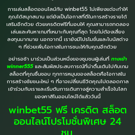
การเล่นสล็อตออนไลน์กับ winbet55 ไม่เพียงแต่จะทำให้
คุณได้สนุกสนาน แต่ยังเป็นโอกาสที่ดีในการสร้างรายได้
เสริมอีกด้วย ด้วยเครดิตฟรีที่มอบให้ คุณสามารถทดลอง
เล่นและค้นหาเกมที่เหมาะกับคุณที่สุด โดยไม่ต้องเสี่ยง
ลงทุนมากมาย นอกจากนี้ เรายังมีโปรโมชั่นและโบนัสต่าง
ๆ ที่ช่วยเพิ่มโอกาสในการชนะให้กับคุณอีกด้วย
อย่ารอช้า มาร่วมเป็นส่วนหนึ่งของชุมชนผู้เล่นที่
ทางเข้า
winner555
และสัมผัสประสบการณ์ที่น่าตื่นเต้นไปกับเกม
สล็อตที่คุณชื่นชอบ ทุกการหมุนของสล็อตคือโอกาสใน
การสร้างชัยชนะใหม่ ๆ ที่อาจเปลี่ยนชีวิตคุณไปตลอดกาล
เข้าร่วมกับเราและเริ่มต้นการเดินทางสู่ความสำเร็จในโลก
ของคาสิโนออนไลน์ได้แล้ววันนี้
winbet55 ฟรี เครดิต สล็อต
ออนไลน์โปรโมชั่นพิเศษ 24
ชม.