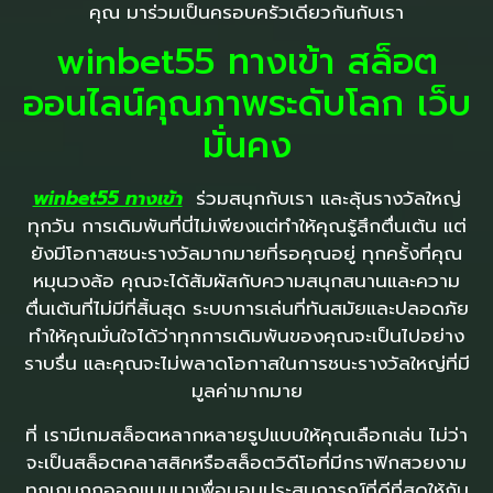
คุณ มาร่วมเป็นครอบครัวเดียวกันกับเรา
winbet55 ทางเข้า สล็อต
ออนไลน์คุณภาพระดับโลก เว็บ
มั่นคง
winbet55 ทางเข้า
ร่วมสนุกกับเรา และลุ้นรางวัลใหญ่
ทุกวัน การเดิมพันที่นี่ไม่เพียงแต่ทำให้คุณรู้สึกตื่นเต้น แต่
ยังมีโอกาสชนะรางวัลมากมายที่รอคุณอยู่ ทุกครั้งที่คุณ
หมุนวงล้อ คุณจะได้สัมผัสกับความสนุกสนานและความ
ตื่นเต้นที่ไม่มีที่สิ้นสุด ระบบการเล่นที่ทันสมัยและปลอดภัย
ทำให้คุณมั่นใจได้ว่าทุกการเดิมพันของคุณจะเป็นไปอย่าง
ราบรื่น และคุณจะไม่พลาดโอกาสในการชนะรางวัลใหญ่ที่มี
มูลค่ามากมาย
ที่ เรามีเกมสล็อตหลากหลายรูปแบบให้คุณเลือกเล่น ไม่ว่า
จะเป็นสล็อตคลาสสิคหรือสล็อตวิดีโอที่มีกราฟิกสวยงาม
ทุกเกมถูกออกแบบมาเพื่อมอบประสบการณ์ที่ดีที่สุดให้กับ