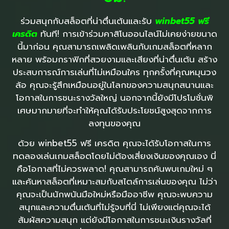
ร่วมสนุกกับสล็อตที่น่าตื่นเต้นและรับ
winbet55 ฟรี
เครดิต
ทันที! การเข้าร่วมคาสิโนออนไลน์ไม่เคยง่ายขนาด
นี้มาก่อน คุณสามารถเพลิดเพลินกับเกมสล็อตที่หลาก
หลาย พร้อมกราฟิกที่สวยงามและเสียงที่น่าตื่นเต้น สร้าง
ประสบการณ์การเล่นที่ไม่เหมือนใคร ทุกครั้งที่คุณหมุนวง
ล้อ คุณจะรู้สึกเหมือนอยู่ในโลกของความสนุกสนานและ
โอกาสในการชนะรางวัลใหญ่ นอกจากนี้ยังมีโปรโมชั่นพิ
เศษมากมายที่จะทำให้คุณได้รับประโยชน์สูงสุดจากการ
ลงทุนของคุณ
ด้วย winbet55 ฟรี เครดิต คุณจะได้รับโอกาสในการ
ทดลองเล่นเกมสล็อตโดยไม่ต้องเสี่ยงเงินของคุณเอง นี่
คือโอกาสที่ไม่ควรพลาด! คุณสามารถค้นพบเกมใหม่ ๆ
และค้นหาสล็อตที่เหมาะสมกับสไตล์การเล่นของคุณ ไม่ว่า
คุณจะเป็นนักพนันมือใหม่หรือมืออาชีพ คุณจะพบความ
สนุกและความตื่นเต้นที่ไม่รู้จบที่นี่ ไม่เพียงแต่คุณจะได้
สัมผัสความสนุก แต่ยังมีโอกาสในการชนะเงินรางวัลที่