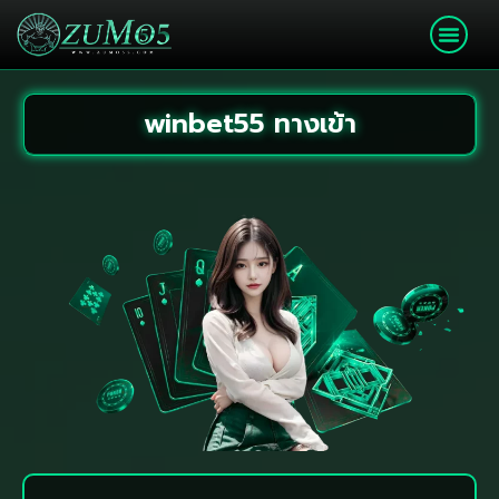
winbet55 ทางเข้า