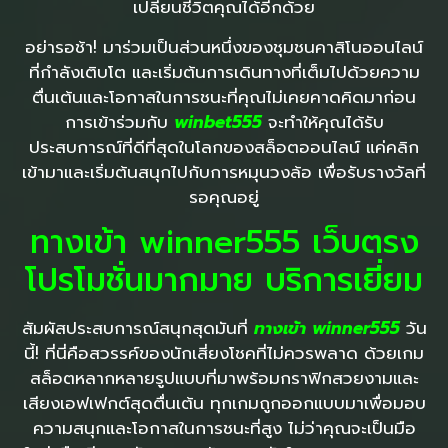
เปลี่ยนชีวิตคุณได้อีกด้วย
อย่ารอช้า! มาร่วมเป็นส่วนหนึ่งของชุมชนคาสิโนออนไลน์
ที่กำลังเติบโต และเริ่มต้นการเดินทางที่เต็มไปด้วยความ
ตื่นเต้นและโอกาสในการชนะที่คุณไม่เคยคาดคิดมาก่อน
การเข้าร่วมกับ
winbet555
จะทำให้คุณได้รับ
ประสบการณ์ที่ดีที่สุดในโลกของสล็อตออนไลน์ แค่คลิก
เข้ามาและเริ่มต้นสนุกไปกับการหมุนวงล้อ เพื่อรับรางวัลที่
รอคุณอยู่
ทางเข้า winner555 เว็บตรง
โปรโมชั่นมากมาย บริการเยี่ยม
สัมผัสประสบการณ์สนุกสุดมันที่
ทางเข้า winner555
วัน
นี้! ที่นี่คือสวรรค์ของนักเสี่ยงโชคที่ไม่ควรพลาด ด้วยเกม
สล็อตหลากหลายรูปแบบที่มาพร้อมกราฟิกสวยงามและ
เสียงเอฟเฟกต์สุดตื่นเต้น ทุกเกมถูกออกแบบมาเพื่อมอบ
ความสนุกและโอกาสในการชนะที่สูง ไม่ว่าคุณจะเป็นมือ